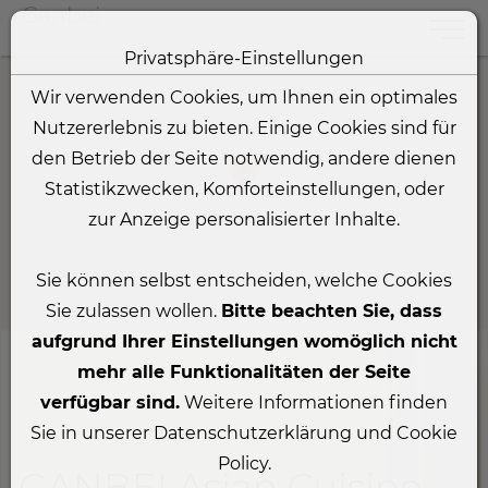
Ganbei
Toggle
Privatsphäre-Einstellungen
Zum Inhalt springen [AK + 0]
Zum Hauptmenü springen [AK + 1]
Zum linken senkrechten Seitenmenü springen [AK + 2]
Zum Icon-Menü unten am Browserrand springen [AK + 
Zum Footer-Menü unten (angedockt an Browserrand) sp
Zum Widget-Menü rechts springen [AK + 5]
Wir verwenden Cookies, um Ihnen ein optimales
Nutzererlebnis zu bieten. Einige Cookies sind für
den Betrieb der Seite notwendig, andere dienen
Statistikzwecken, Komforteinstellungen, oder
zur Anzeige personalisierter Inhalte.
Sie können selbst entscheiden, welche Cookies
Sie zulassen wollen.
Bitte beachten Sie, dass
aufgrund Ihrer Einstellungen womöglich nicht
mehr alle Funktionalitäten der Seite
verfügbar sind.
Weitere Informationen finden
Sie in unserer Datenschutzerklärung und Cookie
Policy.
GANBEI Asian Cuisine,