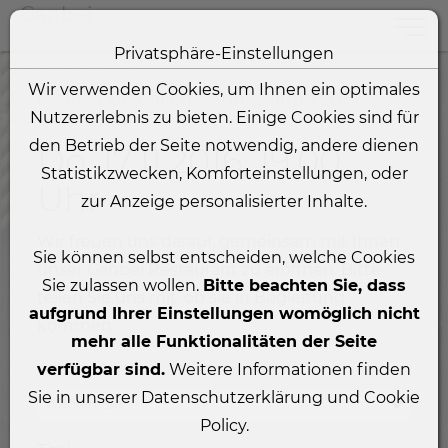
Ganbei
Toggle
Privatsphäre-Einstellungen
Zum Inhalt springen [AK + 0]
Zum Hauptmenü springen [AK + 1]
Zum linken senkrechten Seitenmenü springen [AK + 2]
Zum Icon-Menü unten am Browserrand springen [AK + 
Zum Footer-Menü unten (angedockt an Browserrand) sp
Zum Widget-Menü rechts springen [AK + 5]
Wir verwenden Cookies, um Ihnen ein optimales
Meine persönliche Anmeldung zur
Nutzererlebnis zu bieten. Einige Cookies sind für
Eröffnung
den Betrieb der Seite notwendig, andere dienen
Do, 17.11.2016, 19:00
Statistikzwecken, Komforteinstellungen, oder
Uhr
zur Anzeige personalisierter Inhalte.
Wir freuen uns darauf, gemeinsam mit Ihnen
Sie können selbst entscheiden, welche Cookies
unser Ganbei Restaurant zu eröffnen. Bitte
Sie zulassen wollen.
Bitte beachten Sie, dass
teilen Sie uns mit, ob sie in Begleitung
aufgrund Ihrer Einstellungen womöglich nicht
kommen.
mehr alle Funktionalitäten der Seite
Anrede
*
verfügbar sind.
Weitere Informationen finden
Sie in unserer Datenschutzerklärung und Cookie
Wählen Sie
Policy.