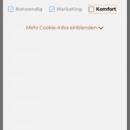
Titel
Notwendig
Marketing
Komfort
Vorname
*
Mehr Cookie-Infos einblenden
Nachname
*
Firma
Ihre E-Mail
*
Telefon
*